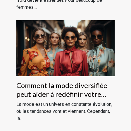
froid devient essentiel. Pour beaucoup de
femmes,...
Comment la mode diversifiée
peut aider à redéfinir votre
style
La mode est un univers en constante évolution,
où les tendances vont et viennent. Cependant,
la...