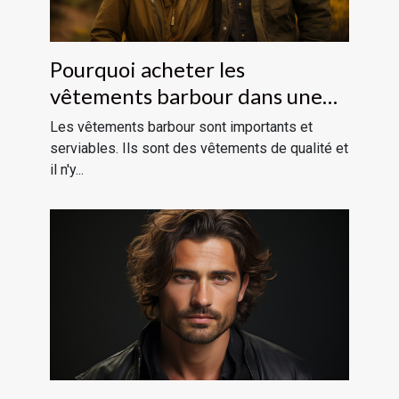
Pourquoi acheter les
vêtements barbour dans une
boutique en ligne ?
Les vêtements barbour sont importants et
serviables. Ils sont des vêtements de qualité et
il n'y...