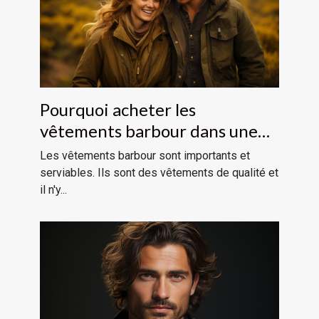
Pourquoi acheter les
vêtements barbour dans une
boutique en ligne ?
Les vêtements barbour sont importants et
serviables. Ils sont des vêtements de qualité et
il n'y...