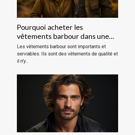
Pourquoi acheter les
vêtements barbour dans une
boutique en ligne ?
Les vêtements barbour sont importants et
serviables. Ils sont des vêtements de qualité et
il n'y...